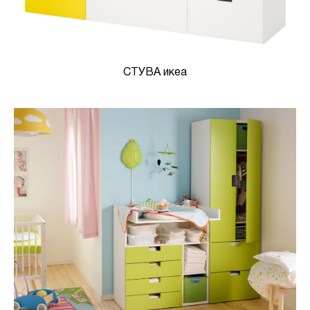
СТУВА икеа