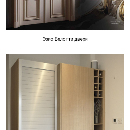
Эзио Белотти двери