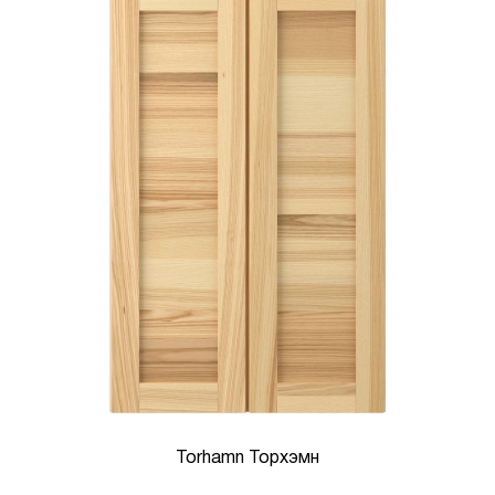
Torhamn Торхэмн