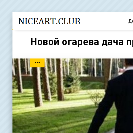
Д
Новой огарева дача п
---