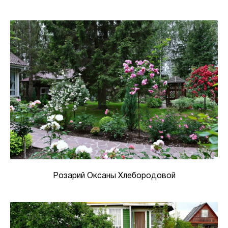
Розарий Оксаны Хлебородовой