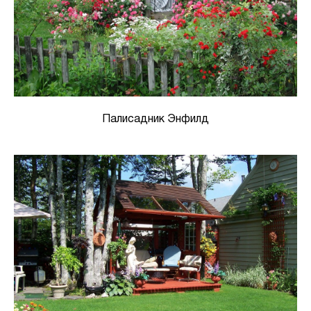
Палисадник Энфилд