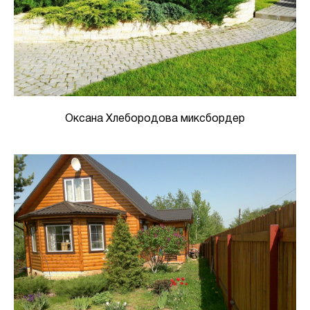
Оксана Хлебородова миксбордер