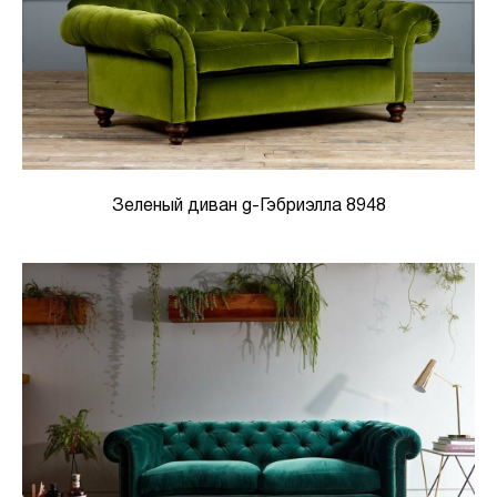
Зеленый диван g-Гэбриэлла 8948