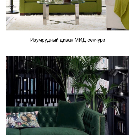
Изумрудный диван МИД сенчури