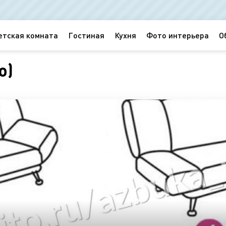
етская комната
Гостиная
Кухня
Фото интерьера
О
о)