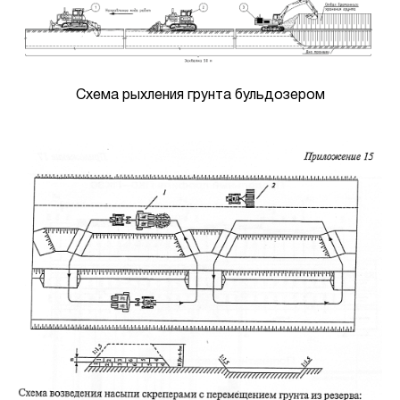
Схема рыхления грунта бульдозером