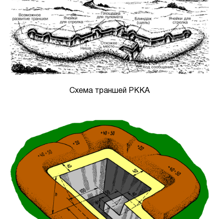
Схема траншей РККА