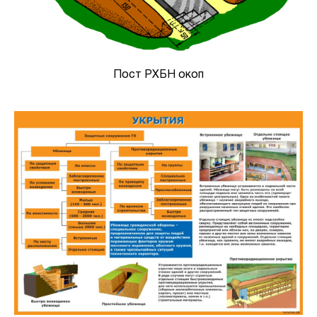
Пост РХБН окоп