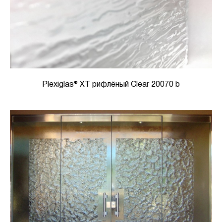
Plexiglas® XT рифлёный Clear 20070 b