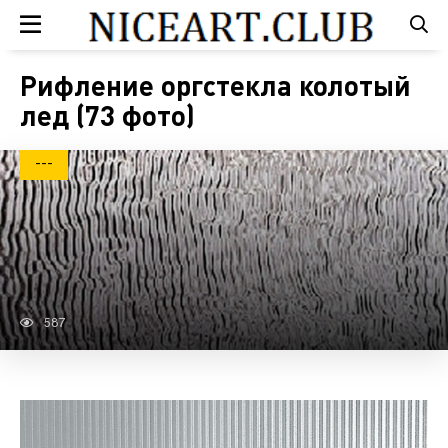
Рифление оргстекла колотый
лед (73 фото)
---
587