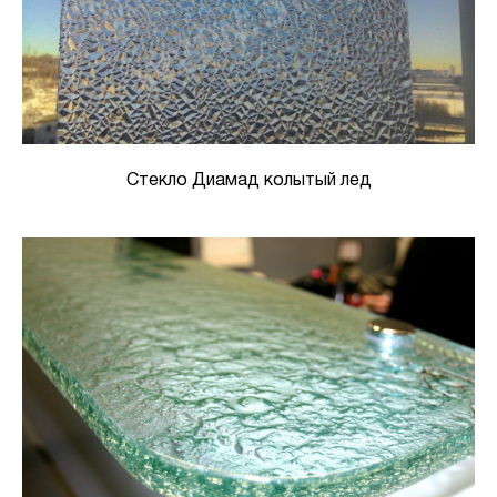
Стекло Диамад колытый лед