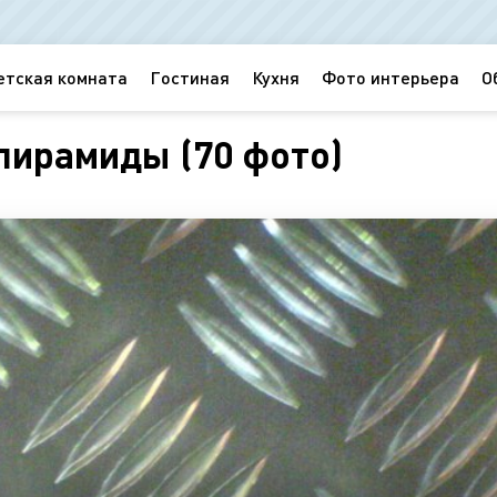
етская комната
Гостиная
Кухня
Фото интерьера
О
пирамиды (70 фото)