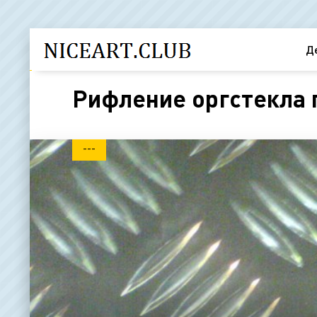
Д
Рифление оргстекла 
---