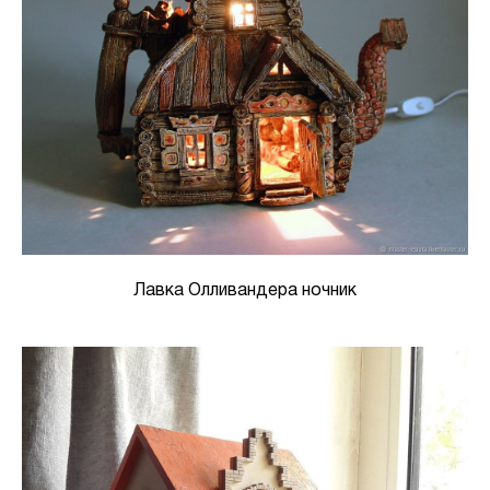
Лавка Олливандера ночник