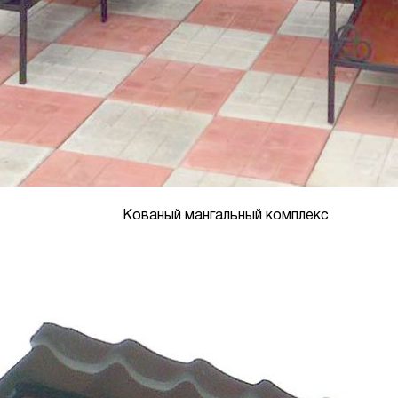
Кованый мангальный комплекс