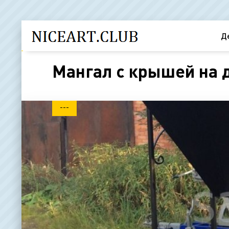
Д
Мангал с крышей на д
---