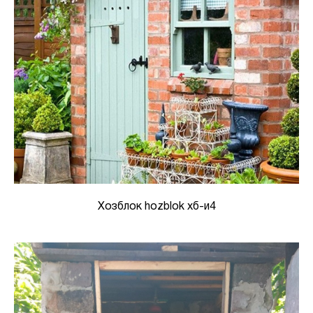
Хозблок hozblok хб-и4