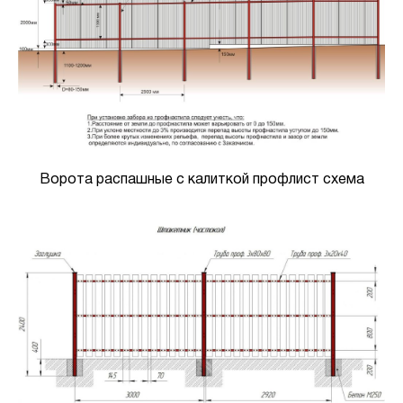
Ворота распашные с калиткой профлист схема