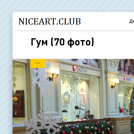
Д
Гум (70 фото)
---