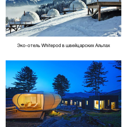
Эко-отель Whitepod в швейцарских Альпах