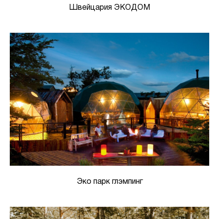
Швейцария ЭКОДОМ
Эко парк глэмпинг