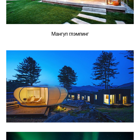
Мангуп глэмпинг