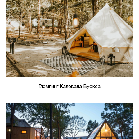
Глэмпинг Калевала Вуокса