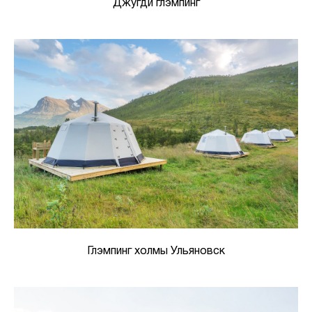
Джугди глэмпинг
Глэмпинг холмы Ульяновск