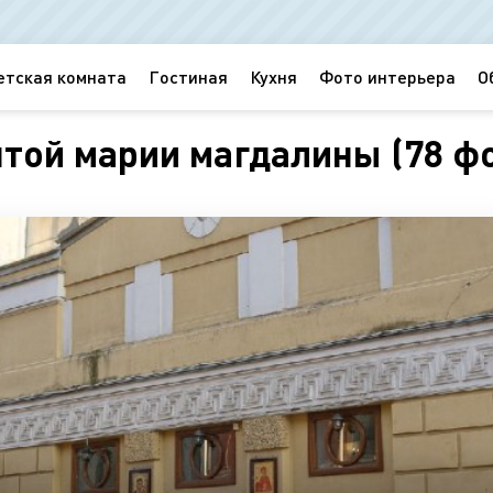
етская комната
Гостиная
Кухня
Фото интерьера
О
ятой марии магдалины (78 ф