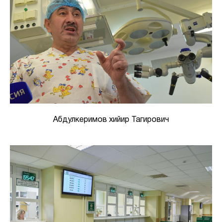
Абдулкеримов хийир Тагирович