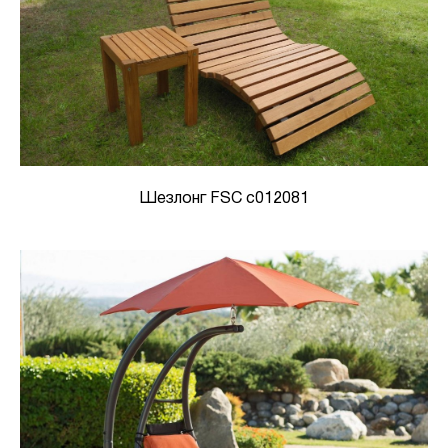
Шезлонг FSC c012081