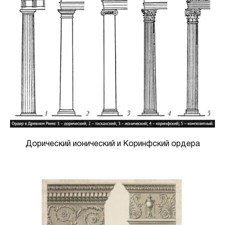
Дорический ионический и Коринфский ордера