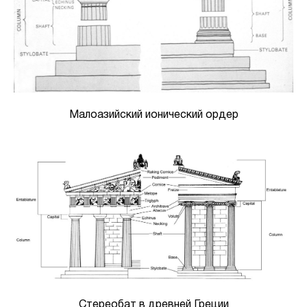
Малоазийский ионический ордер
Стереобат в древней Греции