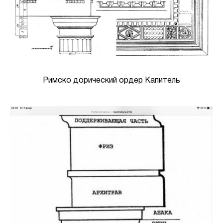
Римско дорический ордер Капитель