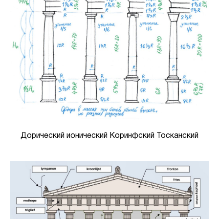
Дорический ионический Коринфский Тосканский