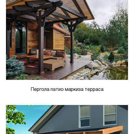
Пергола патио маркиза терраса