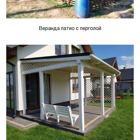
Веранда патио с перголой