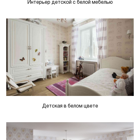
Интерьер детской с белой мебелью
Детская в белом цвете