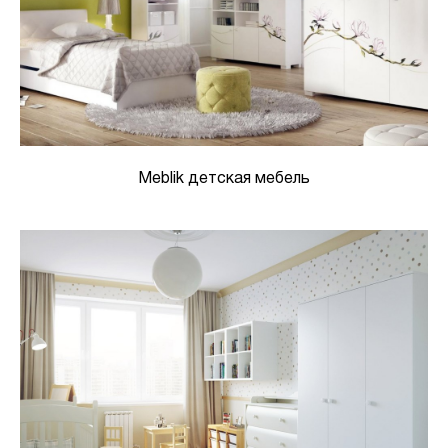
Meblik детская мебель