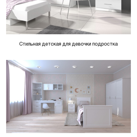
Стильная детская для девочки подростка