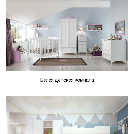
Белая детская комната