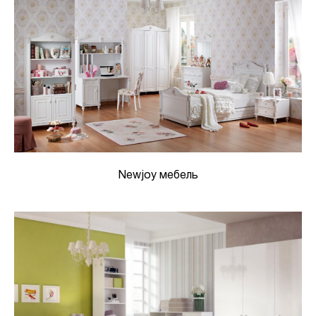
Newjoy мебель