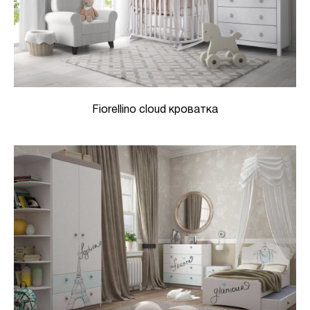
Fiorellino cloud кроватка