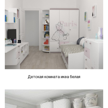
Детская комната икеа белая