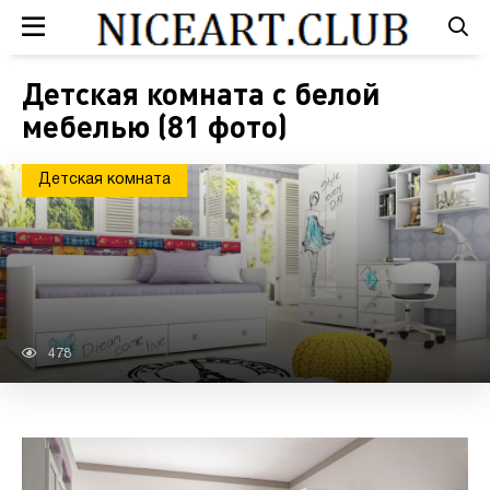
Детская комната с белой
мебелью (81 фото)
Детская комната
478