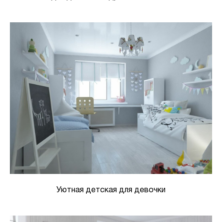
Уютная детская для девочки