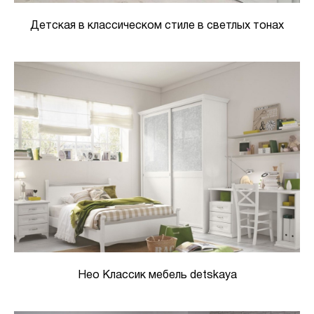
Детская в классическом стиле в светлых тонах
Нео Классик мебель detskaya