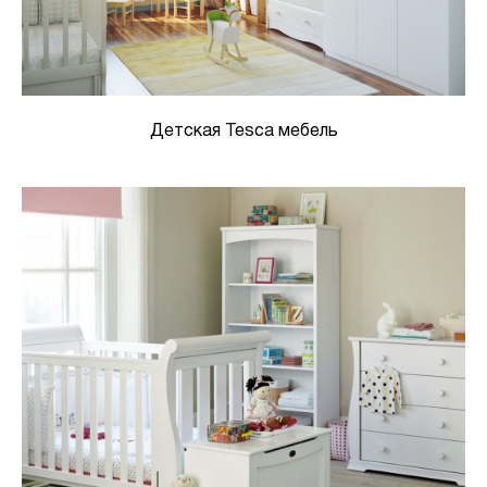
Детская Tesca мебель