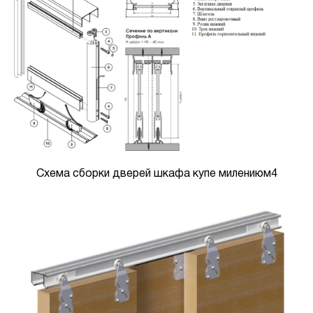
Схема сборки дверей шкафа купе милениюм4