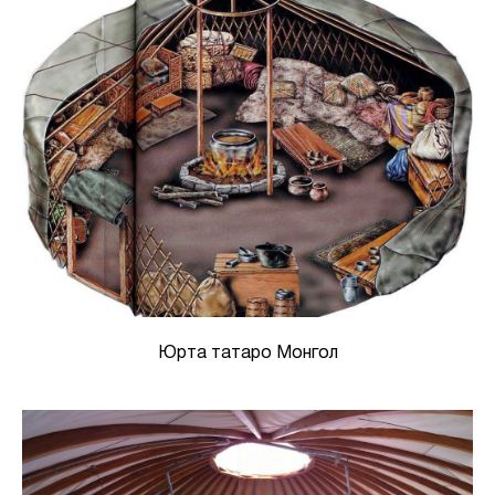
Юрта татаро Монгол