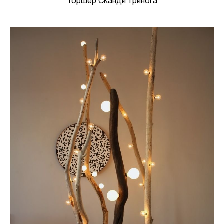
Торшер Сканди тринога