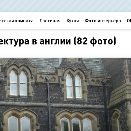
етская комната
Гостиная
Кухня
Фото интерьера
О
ктура в англии (82 фото)