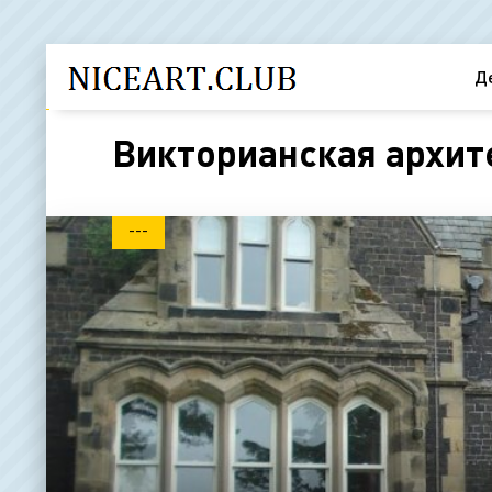
Д
Викторианская архите
---