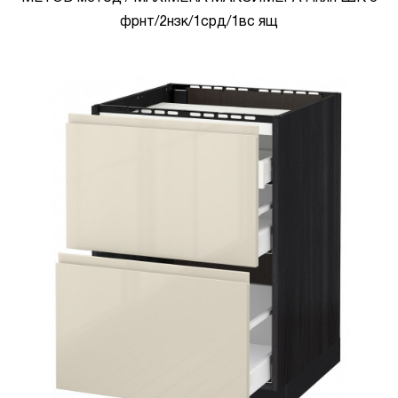
фрнт/2нзк/1срд/1вс ящ