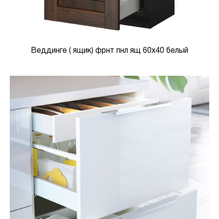
Веддинге ( ящик) фрнт пнл ящ 60х40 белый