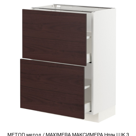
METOD метод / MAXIMERA МАКСИМЕРА Нплн ШК 3