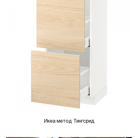
Икеа метод Тингсрид