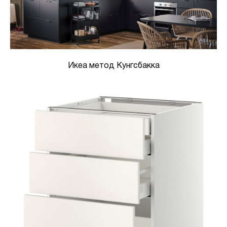
Икеа метод Кунгсбакка