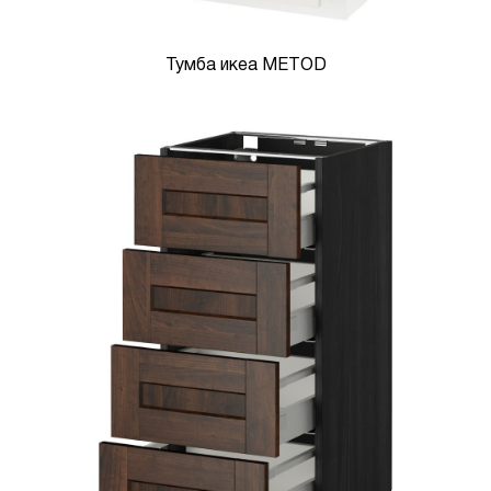
Тумба икеа METOD