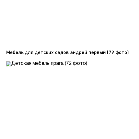
Мебель для детских садов андрей первый (79 фото)