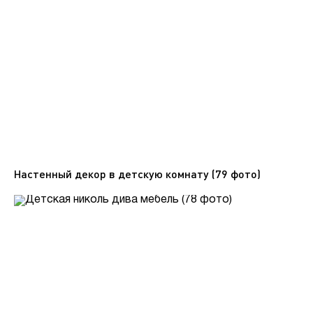
Настенный декор в детскую комнату (79 фото)