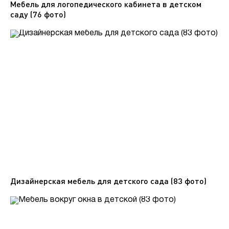
Мебель для логопедического кабинета в детском
саду (76 фото)
Дизайнерская мебель для детского сада (83 фото)