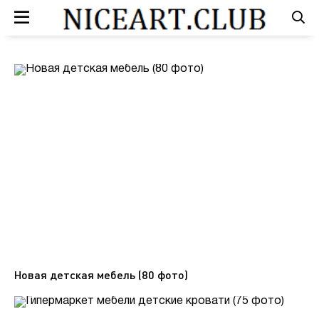
Новая детская мебель (80 фото)