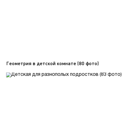
Геометрия в детской комнате (80 фото)