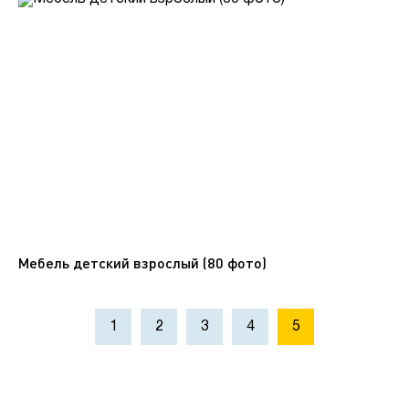
Мебель детский взрослый (80 фото)
1
2
3
4
5