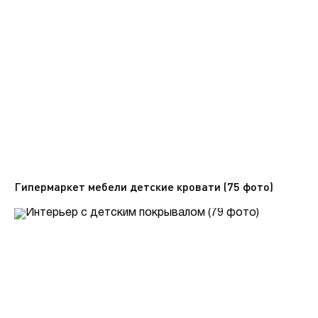
Гипермаркет мебели детские кровати (75 фото)