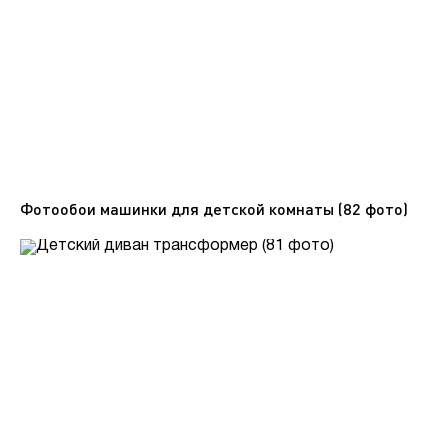
Фотообои машинки для детской комнаты (82 фото)