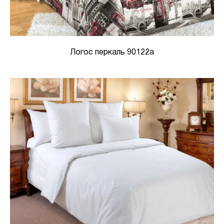
Логос перкаль 90122а